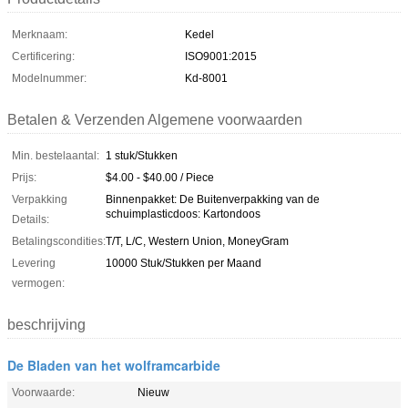
Merknaam:
Kedel
Certificering:
ISO9001:2015
Modelnummer:
Kd-8001
Betalen & Verzenden Algemene voorwaarden
Min. bestelaantal:
1 stuk/Stukken
Prijs:
$4.00 - $40.00 / Piece
Verpakking
Binnenpakket: De Buitenverpakking van de
schuimplasticdoos: Kartondoos
Details:
Betalingscondities:
T/T, L/C, Western Union, MoneyGram
Levering
10000 Stuk/Stukken per Maand
vermogen:
beschrijving
De Bladen van het wolframcarbide
Voorwaarde:
Nieuw