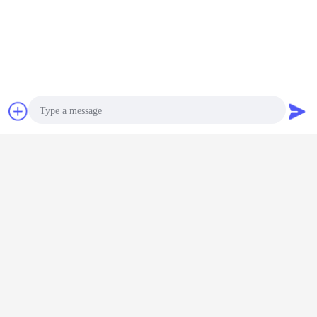
Chat
Vraag een offerte
aan
Photo
Video Call
Audio Call