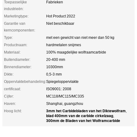
Toepasselijke
Fabrieken
industrieën:
Marketingtype:
Hot Product 2022
Garantie van
Niet beschikbaar
kerncomponenten:
Type:
met een gewicht van niet meer dan 50 kg
Productnaam:
hardmetalen snijmes
Materiaal:
100% maagdelijke wolfraamcarbide
Buitendiameter:
20-400 mm
Binnendiameter:
10300mm
Dikte:
0,5-3 mm
Oppervlaktebehandeling:
Spiegeloppervlakte
certificaat:
ISO9001: 2008
Cijfer:
MC118/MC115/MC335
Haven:
Shanghai, guangzhou
3mm het Carbidebladen van het Diktewolfram
Hoog licht:
,
blad 400mm van de carbide cirkelzaag
,
300mm de Bladen van het Wolframcarbide