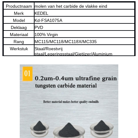
Productnaam
molen van het carbide de vlakke eind
Merk
KEDEL
Model
Kd-FSA1075A
Deklaag
PVD
Materiaal
100% Virgin
Rang
MC115/MC118/MC118X/MC335
Werkstuk
Staal/Roestvrij
staal/Legeringsstaal/Gietijzer/Aluminium
HRC
HRC 45-65
MOQ
1 stuk
Vorm van Fluit
Vlak Beëindigen
Fluit
2/3/4/5/6
Fluitdiameter
0.125mm
Steeldiameter
425mm
HRC
45/55/60/65