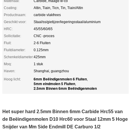
Materiaal:
Carbide, maagd w-co
Coating:
Altin, Tiain, Ticn, Tin, Tiain/Altin
Productnaam:
carbide vlakfrees
Geschikt voor:
Staal/ss/gietijzer/legeringsstaal/aluminium
HRC:
45/55/60/65
Sollicitatie:
CNC -proces
Fluit:
2-6 Fluiten
Fluitdiameter:
0.125mm
Schenkeldiameter:
425mm
Moq:
1 stuk
Haven:
Shanghai, guangzhou
6mm Beëindigenmolen 6 Fluiten
Hoog licht:
,
5mm eindmolen 5 Fluiten
,
2.5mm Binnen 6mm Beëindigenmolen
Het super hard 2.5mm Binnen 6mm Carbide Hrc55 van
de Beëindigenmolen D10 Hrc60 voor Staal 12mm 5 Hoge
Snijder van Mm Side Endmill DE Carburo 1/2