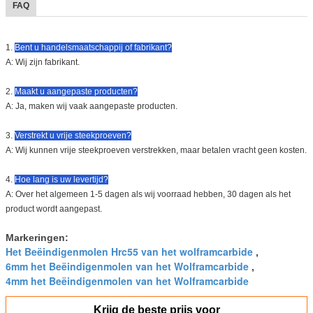
FAQ
1.
Bent u handelsmaatschappij of fabrikant?
A: Wij zijn fabrikant.
2.
Maakt u aangepaste producten?
A: Ja, maken wij vaak aangepaste producten.
3.
Verstrekt u vrije steekproeven?
A: Wij kunnen vrije steekproeven verstrekken, maar betalen vracht geen kosten.
4.
Hoe lang is uw levertijd?
A: Over het algemeen 1-5 dagen als wij voorraad hebben, 30 dagen als het
product wordt aangepast.
Markeringen:
Het Beëindigenmolen Hrc55 van het wolframcarbide
,
6mm het Beëindigenmolen van het Wolframcarbide
,
4mm het Beëindigenmolen van het Wolframcarbide
Krijg de beste prijs voor