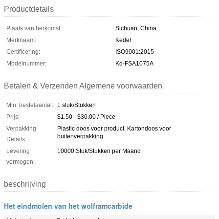
Productdetails
Plaats van herkomst:
Sichuan, China
Merknaam:
Kedel
Certificering:
ISO9001:2015
Modelnummer:
Kd-FSA1075A
Betalen & Verzenden Algemene voorwaarden
Min. bestelaantal:
1 stuk/Stukken
Prijs:
$1.50 - $30.00 / Piece
Verpakking
Plastic doos voor product. Kartondoos voor
buitenverpakking
Details:
Levering
10000 Stuk/Stukken per Maand
vermogen:
beschrijving
Het eindmolen van het wolframcarbide