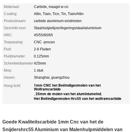
Materiaal:
Carbide, maagd w-co
Coating:
Altin, Tiain, Ticn, Tin, Tiain/Altin
Productnaam:
carbide aluminium eindmolen
Geschikt voor:
Staal/ss/gietijzer/legeringsstaal/aluminium
HRC:
45/55/60/65
Toepassing:
CNC -proces
Fluit:
2-6 Fluiten
Fluitdiameter:
0.125mm
Schenkeldiameter:
425mm
Moq:
1 stuk
Haven:
Shanghai, guangzhou
1mm CNC het Beëindigenmolen van het
Hoog licht:
Wolframcarbide
25mm de molen van het aluminiumeind
,
,
Het Beëindigenmolen Hrc55 van het wolframcarbide
Goede Kwaliteitscarbide 1mm Cnc van het de
Snijdershrc55 Aluminium van Malenhulpmiddelen van