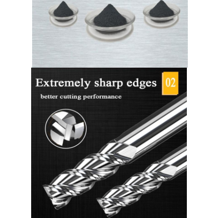
Fluitdiameter
0.125mm
Steeldiameter
425mm
HRC
45/55/60/65