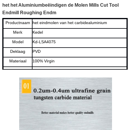
het het Aluminiumbeëindigen de Molen Mills Cut Tool
Endmill Roughing Endm
Productnaam
het eindmolen van het carbidealuminium
Merk
Kedel
Model
Kd-LSA4075
Deklaag
PVD
Materiaal
100% Virgin
Rang
MC115/MC118/MC118X/MC335
Werkstuk
Staal/Roestvrij
staal/Legeringsstaal/Gietijzer/Aluminium
HRC
HRC 45-65
MOQ
1 stuk
Vorm van Fluit
Hoekstraal
Fluit
2/3/4/5/6