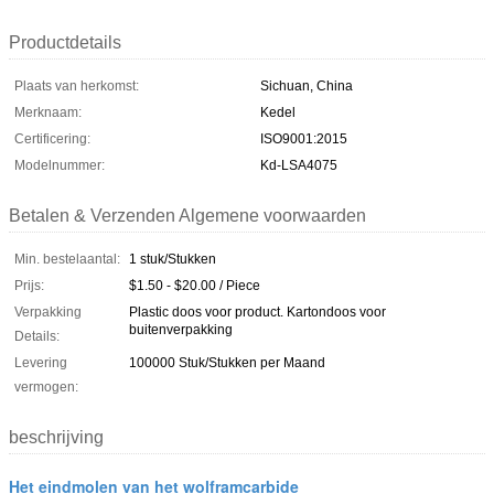
Productdetails
Plaats van herkomst:
Sichuan, China
Merknaam:
Kedel
Certificering:
ISO9001:2015
Modelnummer:
Kd-LSA4075
Betalen & Verzenden Algemene voorwaarden
Min. bestelaantal:
1 stuk/Stukken
Prijs:
$1.50 - $20.00 / Piece
Verpakking
Plastic doos voor product. Kartondoos voor
buitenverpakking
Details:
Levering
100000 Stuk/Stukken per Maand
vermogen:
beschrijving
Het eindmolen van het wolframcarbide